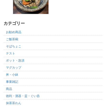
カテゴリー
お勧め商品
ご飯茶碗
そばちょこ
テスト
ポット・急須
マグカップ
丼・小鉢
事業雑記
商品
徳利・酒器・盃・ぐい呑
抹茶茶わん