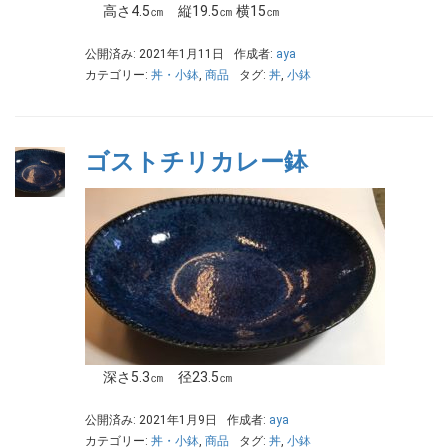
高さ4.5㎝ 縦19.5㎝ 横15㎝
公開済み: 2021年1月11日
作成者:
aya
カテゴリー:
丼・小鉢
,
商品
タグ:
丼
,
小鉢
ゴストチリカレー鉢
深さ5.3㎝ 径23.5㎝
公開済み: 2021年1月9日
作成者:
aya
カテゴリー:
丼・小鉢
,
商品
タグ:
丼
,
小鉢