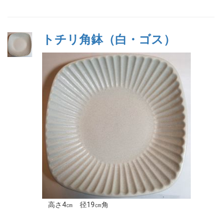
トチリ角鉢（白・ゴス）
高さ4㎝ 径19㎝角