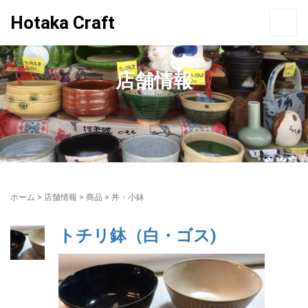
Hotaka Craft
店舗情報
ホーム
>
店舗情報
>
商品
>
丼・小鉢
トチリ鉢（白・ゴス)