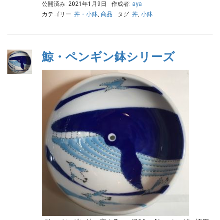
公開済み: 2021年1月9日
作成者:
aya
カテゴリー:
丼・小鉢
,
商品
タグ:
丼
,
小鉢
鯨・ペンギン鉢シリーズ