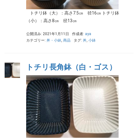
トチリ鉢（大）：高さ7.5㎝ 径16㎝ トチリ鉢
（小）：高さ8㎝ 径13㎝
公開済み: 2021年1月11日
作成者:
aya
カテゴリー:
丼・小鉢
,
商品
タグ:
丼
,
小鉢
トチリ長角鉢（白・ゴス）