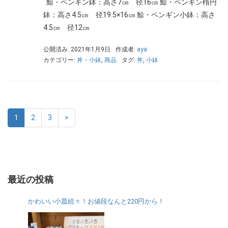
鯨・ペンギン鉢：高さ7㎝ 径16㎝ 鯨・ペンギン楕円
鉢：高さ4.5㎝ 径19.5×16㎝ 鯨・ペンギン小鉢：高さ
4.5㎝ 径12㎝
公開済み: 2021年1月9日
作成者:
aya
カテゴリー:
丼・小鉢
,
商品
タグ:
丼
,
小鉢
1
2
3
>
最近の投稿
かわいい小皿続々！お値段なんと220円から！