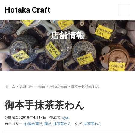
Hotaka Craft
店舗情報
ホーム
>
店舗情報
>
商品
>
お勧め商品
>
御本手抹茶茶わん
御本手抹茶茶わん
公開済み: 2019年4月14日
作成者:
aya
カテゴリー:
お勧め商品
,
商品
,
抹茶茶わん
タグ:
抹茶茶わん