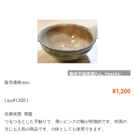
御本手抹茶茶わん (macha-
001)
販売価格
(税別)
¥1,200
(
¥1,320 )
税込
在庫状態 : 廃盤
つるつるとした手触りで、薄いピンクの釉が特徴的です。外国の
方にも人気の商品です。小鉢としても使用できます。