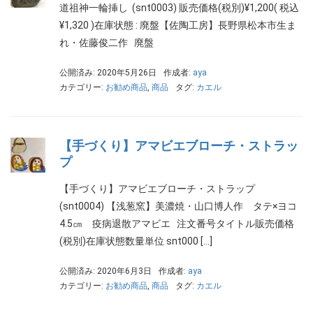
道祖神一輪挿し (snt0003) 販売価格(税別)¥1,200( 税込
¥1,320 )在庫状態 : 廃盤【佐陶工房】長野県松本市生ま
れ・佐藤俊二作 廃盤
公開済み: 2020年5月26日
作成者:
aya
カテゴリー:
お勧め商品
,
商品
タグ:
カエル
【手づくり】アマビエブローチ・ストラッ
プ
【手づくり】アマビエブローチ・ストラップ
(snt0004) 【浅葱窯】美濃焼・山口博人作 タテ×ヨコ
4.5㎝ 疫病退散アマビエ 注文番号タイトル販売価格
(税別)在庫状態数量単位 snt000 […]
公開済み: 2020年6月3日
作成者:
aya
カテゴリー:
お勧め商品
,
商品
タグ:
カエル