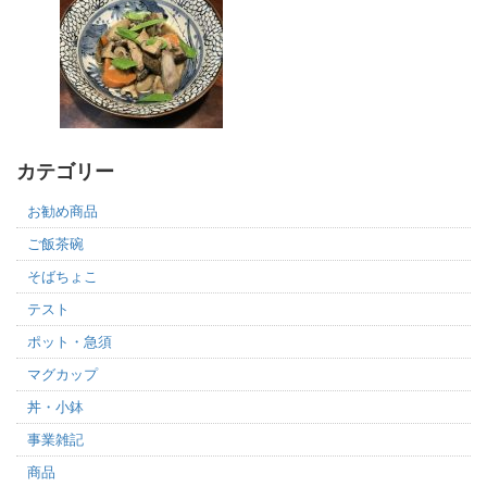
カテゴリー
お勧め商品
ご飯茶碗
そばちょこ
テスト
ポット・急須
マグカップ
丼・小鉢
事業雑記
商品